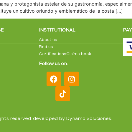
uana y protagonista estelar de su gastronomía, especialme
tituye un cultivo oriundo y emblemático de la costa […]
CE
INSTITUTIONAL
PA
About us
Find us
Certifications
Claims book
Follow us on:
 rights reserved. developed by
Dynamo Soluciones
.