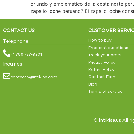
oriundo y emblemático de la costa norte per
zapallo loche peruano? El zapallo loche cons
CONTACT US
CUSTOMER SERVI
How to buy
Telephone
Frequent questions
+1 786 777-9201
Track your order
Privacy Policy
Inquiries
Return Policy
Contact Form
contacto@intikisa.com
Blog
Terms of service
© Intikisa.us All