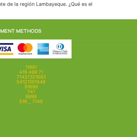
nte de la región Lambayeque. ¿Qué es el
YMENT METHODS
11981
419 488 71
71427321893
54121381948
91688
741
8888
519 _ 7148