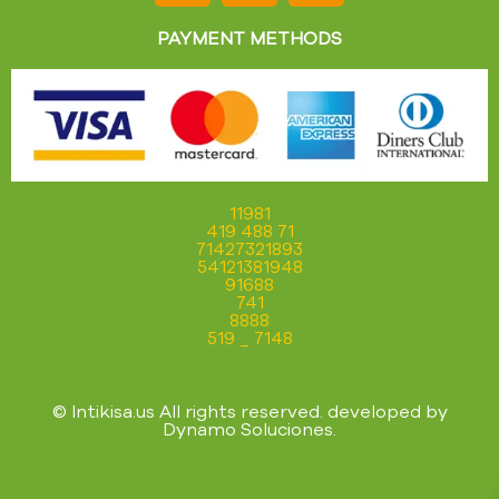
PAYMENT METHODS
11981
419 488 71
71427321893
54121381948
91688
741
8888
519 _ 7148
© Intikisa.us All rights reserved. developed by
Dynamo Soluciones
.